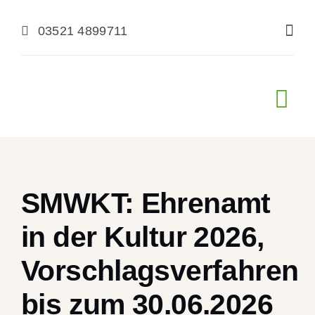
Zum
Inhalt
03521 4899711
springen
Navi
ums
Start
SMWKT: Ehrenamt
Förderung
in der Kultur 2026,
Kultur erleben
Vorschlagsverfahren
Aktuelles
bis zum 30.06.2026
Über uns