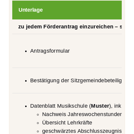
Unterlage
zu jedem Förderantrag einzureichen – sofe
Antragsformular
Bestätigung der Sitzgemeindebeteiligung 
Datenblatt Musikschule (
Muster
), inklusi
Nachweis Jahreswochenstunden
Übersicht Lehrkräfte
geschwärztes Abschlusszeugnis und/o