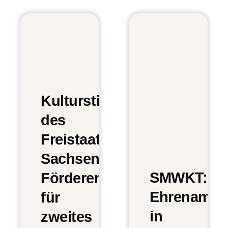
Kulturstiftung
des
Freistaates
Sachsen:
SMWKT:
Förderentscheidungen
Ehrenamt
für
in
zweites