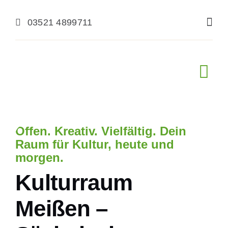
Zum
Inhalt
03521 4899711
springen
Navi
ums
Start
Offen. Kreativ. Vielfältig. Dein
Förderung
Raum für Kultur, heute und
morgen.
Kultur erleben
Kulturraum
Aktuelles
Meißen –
Über uns