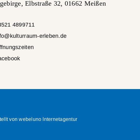
gebirge, Elbstraße 32, 01662 Meißen
3521 4899711
nfo@kulturraum-erleben.de
ffnungszeiten
acebook
tellt von
webeluno Internetagentur