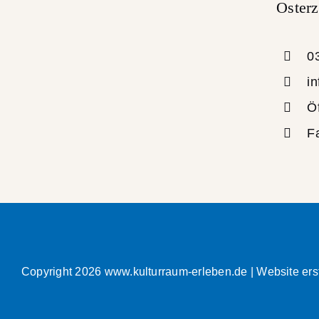
Osterz
0
i
Ö
F
Copyright
2026 www.kulturraum-erleben.de |
Website ers